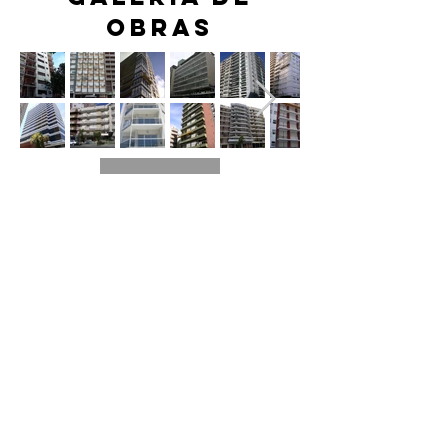
OBRAS
ver más
¿donde
nos
encontras?
Alte. Brown 5053
Mar del Plata, Bs As. Argentina.
(0223) 6285723
info@empresaamericana.com