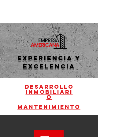
EXPERIENCIA Y
EXCELENCIA
desarrollo
inmoBiliari
o
mantenimiento